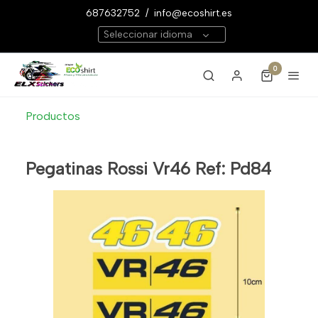
687632752
/
info@ecoshirt.es
Seleccionar idioma
0
Productos
Pegatinas Rossi Vr46 Ref: Pd84