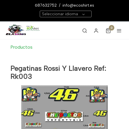
687632752
/
info@ecoshirt.es
Seleccionar idioma
0
Productos
Pegatinas Rossi Y Llavero Ref:
Rk003