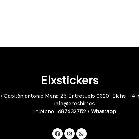
Elxstickers
/ Capitán antonio Mena 25 Entresuelo 03201 Elche - Ali
info@ecoshirt.es
Teléfono :
687632752
/
Whastapp