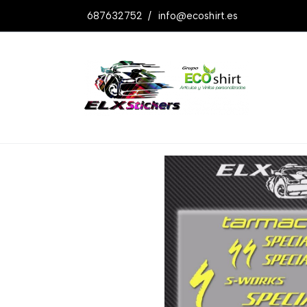
687632752
/
info@ecoshirt.es
Productos
Pegatinas S-works Tarmac 