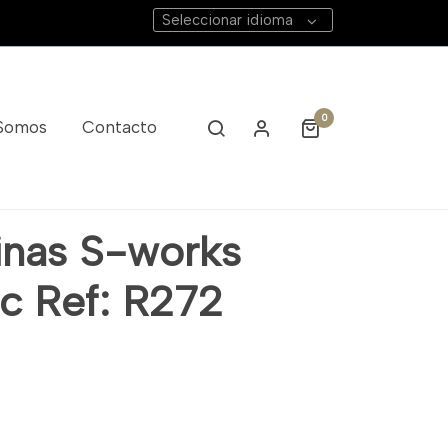
Seleccionar idioma
0
 Somos
Contacto
inas S-works
c Ref: R272