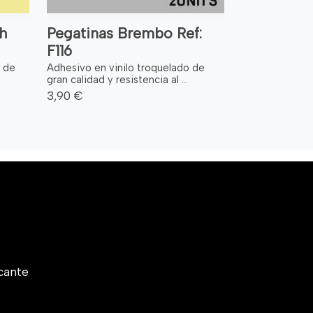
h
Pegatinas Brembo Ref:
F116
l de
Adhesivo en vinilo troquelado de
gran calidad y resistencia al ...
3,90 €
cante