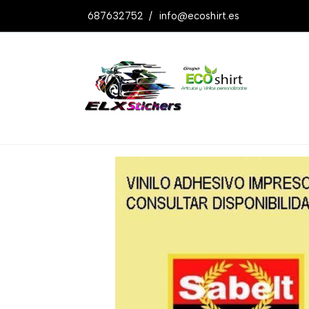
687632752
/
info@ecoshirt.es
Productos
Pegatinas Sabelt Racing Tu