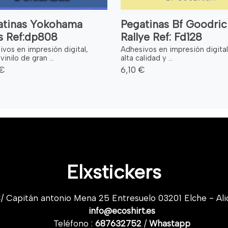
atinas Yokohama
Pegatinas Bf Goodric
s Ref:dp808
Rallye Ref: Fd128
vos en impresión digital,
Adhesivos en impresión digita
vinilo de gran ...
alta calidad y ...
 €
6,10 €
Elxstickers
/ Capitán antonio Mena 25 Entresuelo 03201 Elche - Ali
info@ecoshirt.es
Teléfono :
687632752
/
Whastapp