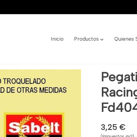
Inicio
Productos
Quienes
ning Ref: Fd404
Pegat
Racin
Fd40
3,25 €
(Impuestos incl)