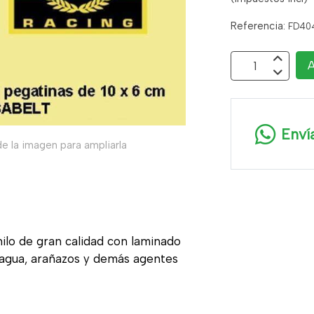
Referencia:
FD40
A
Enví
e la imagen para ampliarla
nilo de gran calidad con laminado
, agua, arañazos y demás agentes