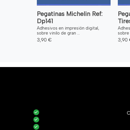
Pegatinas Michelin Ref:
Peg
Dp141
Tire
Adhesivos en impresión digital,
Adhesi
sobre vinilo de gran ...
sobre 
3,90 €
3,90
C