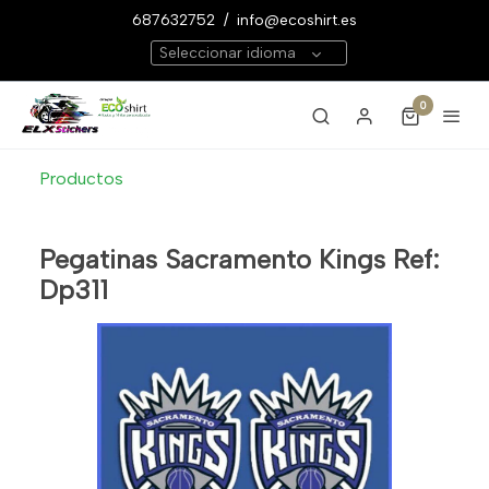
687632752
/
info@ecoshirt.es
Seleccionar idioma
0
Productos
Pegatinas Sacramento Kings Ref:
Dp311