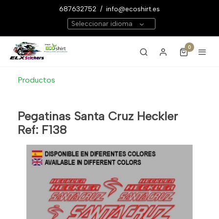
687632752
/
info@ecoshirt.es
Seleccionar idioma
0
Productos
Pegatinas Santa Cruz Heckler
Ref: F138