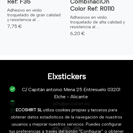
Ref: F35
CombinaciÓn
Color Ref: R0110
Adhesivo en vinilo
troquelado de gran calidad
Adhesivos en vinilo
y resistencia al ...
troquelado de alta calidad y
7,75 €
resistencia al ...
6,20 €
Elxstickers
C/ Capitán antonio Mena 25 Entresuelo 03201
Elche - Alicante
info@ecoshirt.es
ECOSHIRT SL
utiliza cookies propias y terceros para
Teléfono :
687632752
/
Whastapp
obtener datos estadísticos de la navegación de nuestros
usuarios y mejorar nuestros servicios. Puedes configurar
tus preferencias a través del botón “Configurar” o obtener