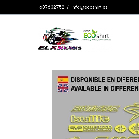
687632752
/
info@ecoshirt.es
Productos
Pegatinas Santacruz Bullit R