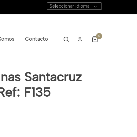
Seleccionar idioma
0
 Somos
Contacto
inas Santacruz
 Ref: F135