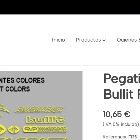
Inicio
Productos
Quienes
ef: F135
Pegat
Bullit
10,65 €
(IVA 0% incluido)
Referencia:
F135