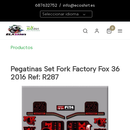
687632752
/
info@ecoshirt.es
Seleccionar idioma
0
Productos
Pegatinas Set Fork Factory Fox 36
2016 Ref: R287