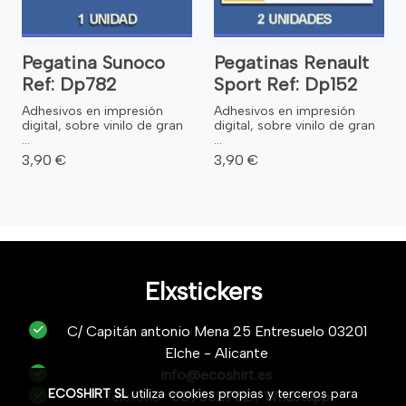
Pegatina Sunoco
Pegatinas Renault
Ref: Dp782
Sport Ref: Dp152
Adhesivos en impresión
Adhesivos en impresión
digital, sobre vinilo de gran
digital, sobre vinilo de gran
...
...
3,90 €
3,90 €
Elxstickers
C/ Capitán antonio Mena 25 Entresuelo 03201
Elche - Alicante
info@ecoshirt.es
ECOSHIRT SL
utiliza cookies propias y terceros para
Teléfono :
687632752
/
Whastapp