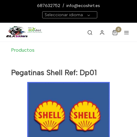
687632752
/
info@ecoshirt.es
Seleccionar idioma
0
Productos
Pegatinas Shell Ref: Dp01