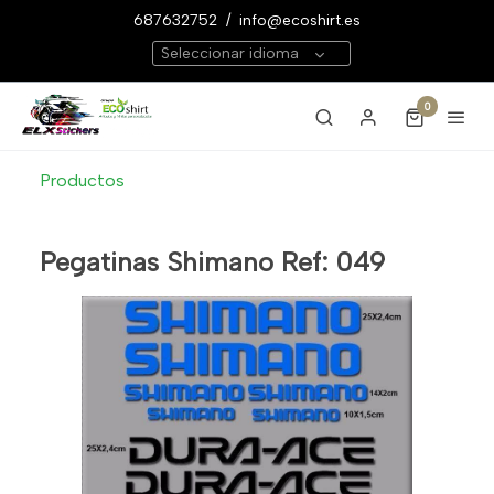
687632752
/
info@ecoshirt.es
Seleccionar idioma
0
Productos
Pegatinas Shimano Ref: 049