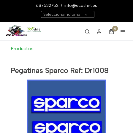
687632752
/
info@ecoshirt.es
Seleccionar idioma
0
Productos
Pegatinas Sparco Ref: Dr1008