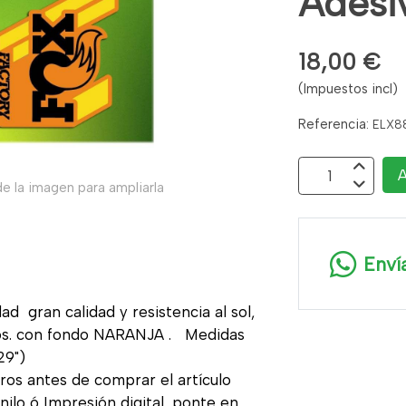
Adesi
18,00 €
(Impuestos incl)
Referencia:
ELX8
A
e la imagen para ampliarla
Enví
ad gran calidad y resistencia al sol,
nos. con fondo NARANJA . Medidas
 29")
ros antes de comprar el artículo
ilo ó Impresión digital, ponte en