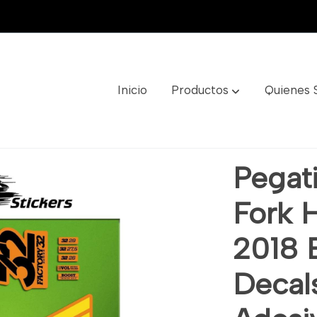
Inicio
Productos
Quienes
quilla Fox 32 2018 Elx88 Aufkleber Decals Autocollants A
Pegati
Fork H
2018 
Decal