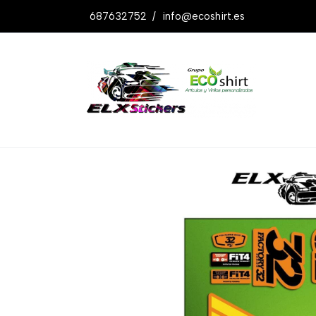
687632752
/
info@ecoshirt.es
Productos
Pegatinas Stickers Fork Hor