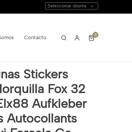
Seleccionar idioma
0
 Somos
Contacto
desivi Forcela Ga
nas Stickers
orquilla Fox 32
Elx88 Aufkleber
s Autocollants