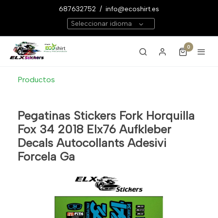
687632752
/
info@ecoshirt.es
Seleccionar idioma
0
Productos
Pegatinas Stickers Fork Horquilla
Fox 34 2018 Elx76 Aufkleber
Decals Autocollants Adesivi
Forcela Ga