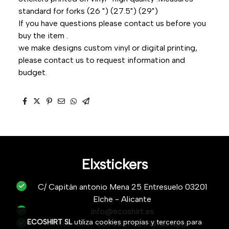
standard for forks (26 ") (27.5") (29")
If you have questions please contact us before you
buy the item .
we make designs custom vinyl or digital printing,
please contact us to request information and
budget.
Elxstickers
C/ Capitán antonio Mena 25 Entresuelo 03201
Elche - Alicante
info@ecoshirt.es
ECOSHIRT SL
utiliza cookies propias y terceros para
Teléfono :
687632752
/
Whastapp