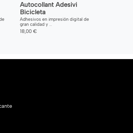
Autocollant Adesivi
Bicicleta
 de
Adhesivos en impresión digital de
gran calidad y ...
18,00 €
cante