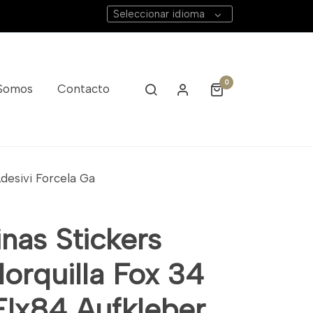
Seleccionar idioma
0
 Somos
Contacto
desivi Forcela Ga
nas Stickers
orquilla Fox 34
Elx84 Aufkleber