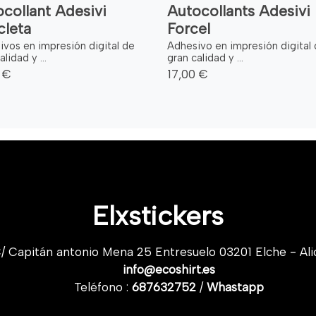
collant Adesivi
Autocollants Adesivi
cleta
Forcel
ivos en impresión digital de
Adhesivo en impresión digital
lidad y ...
gran calidad y ...
 €
17,00 €
Elxstickers
/ Capitán antonio Mena 25 Entresuelo 03201 Elche - Ali
info@ecoshirt.es
Teléfono :
687632752
/
Whastapp