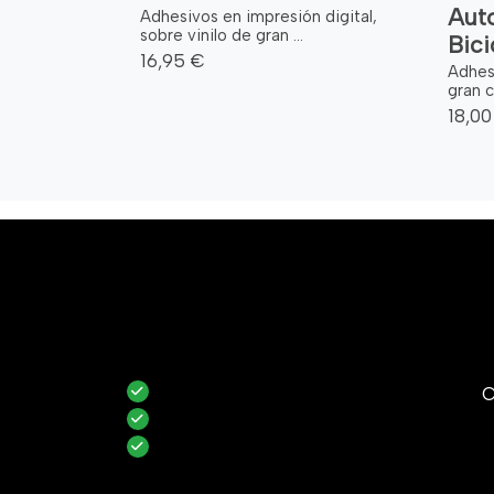
Auto
Adhesivos en impresión digital,
sobre vinilo de gran ...
Bici
16,95 €
Adhes
gran ca
18,00
C