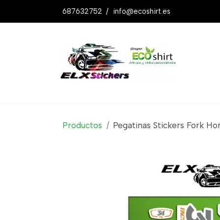
687632752
/
info@ecoshirt.es
Productos
Pegatinas Stickers Fork Hor