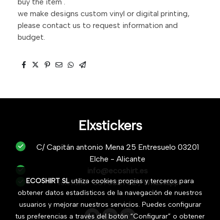
buy the item .
we make designs custom vinyl or digital printing,
please contact us to request information and
budget.
Elxstickers
C/ Capitán antonio Mena 25 Entresuelo 03201
Elche - Alicante
info@ecoshirt.es
ECOSHIRT SL
utiliza cookies propias y terceros para
Teléfono :
687632752
/
Whastapp
obtener datos estadísticos de la navegación de nuestros
usuarios y mejorar nuestros servicios. Puedes configurar
tus preferencias a través del botón “Configurar” o obtener