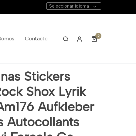
Seleccionar idioma
0
 Somos
Contacto
Adesivi Forcela Ga
nas Stickers
Rock Shox Lyrik
Am176 Aufkleber
s Autocollants