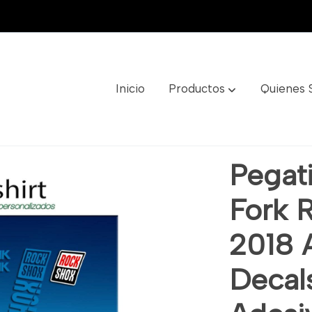
Inicio
Productos
Quienes
ck Shox Lyrik 2018 Am176 Aufkleber Decals Autocollants 
Pegati
Fork 
2018 
Decal