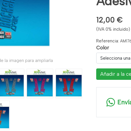
Adesi
12,00 €
(IVA 0% incluido)
Referencia:
AM17
Color
Selecciona una
e la imagen para ampliarla
Añadir a la c
Enví