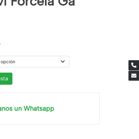
vi Forcela Ga
6
 opción
esta
anos un Whatsapp