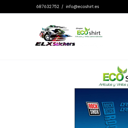
687632752
/
info@ecoshirt.es
Productos
Pegatinas Stickers Fork Ro