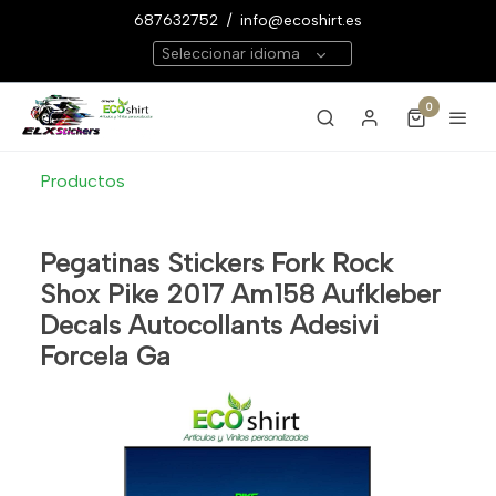
687632752
/
info@ecoshirt.es
Seleccionar idioma
0
Productos
Pegatinas Stickers Fork Rock
Shox Pike 2017 Am158 Aufkleber
Decals Autocollants Adesivi
Forcela Ga