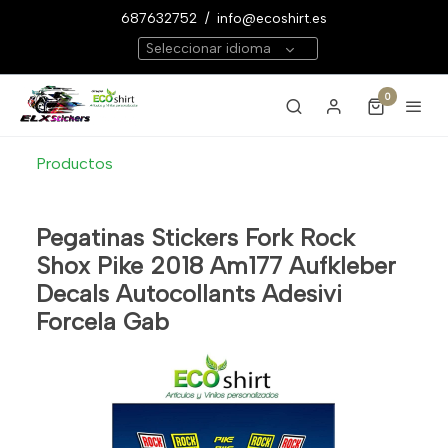
687632752
/
info@ecoshirt.es
Seleccionar idioma
0
Productos
Pegatinas Stickers Fork Rock
Shox Pike 2018 Am177 Aufkleber
Decals Autocollants Adesivi
Forcela Gab