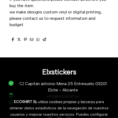
buy the item .
we make designs custom vinyl or digital printing,
please contact us to request information and
budget.
Elxstickers
C/ Capitán antonio Mena 25 Entresuelo 03201
Elche - Alicante
info@ecoshirt.es
ECOSHIRT SL
utiliza cookies propias y terceros para
Teléfono :
687632752
/
Whastapp
obtener datos estadísticos de la navegación de nuestros
usuarios y mejorar nuestros servicios. Puedes configurar