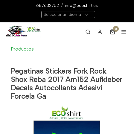
687632752
/
info@ecoshirt.es
Seleccionar idioma
0
Productos
Pegatinas Stickers Fork Rock
Shox Reba 2017 Am152 Aufkleber
Decals Autocollants Adesivi
Forcela Ga