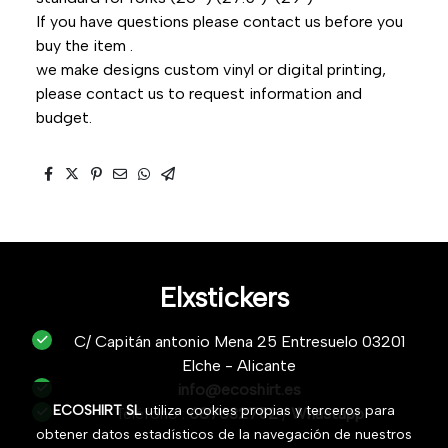
If you have questions please contact us before you
buy the item .
we make designs custom vinyl or digital printing,
please contact us to request information and
budget.
Elxstickers
C/ Capitán antonio Mena 25 Entresuelo 03201
Elche - Alicante
info@ecoshirt.es
ECOSHIRT SL
utiliza cookies propias y terceros para
Teléfono :
687632752
/
Whastapp
obtener datos estadísticos de la navegación de nuestros