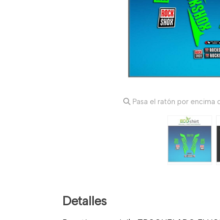
Pasa el ratón por encima d
Detalles