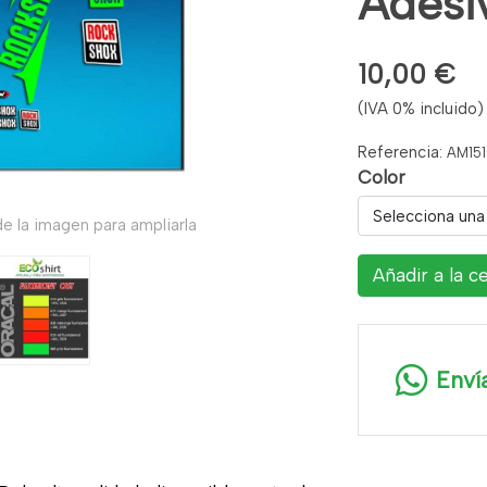
Adesiv
10,00 €
(IVA 0% incluido)
Referencia:
AM151
Color
Selecciona una
e la imagen para ampliarla
Añadir a la c
Enví