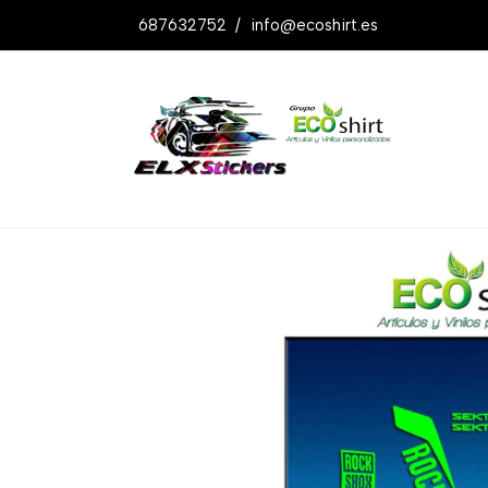
687632752
/
info@ecoshirt.es
Productos
Pegatinas Stickers Fork Ro