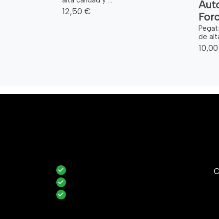
alta calidad y ...
Auto
12,50 €
Forc
Pegat
de alt
10,00
C