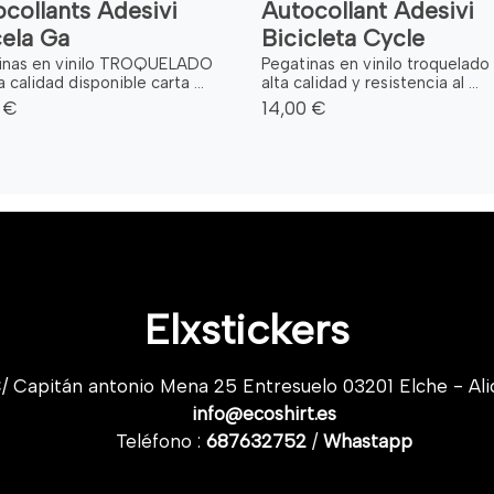
collants Adesivi
Autocollant Adesivi
ela Ga
Bicicleta Cycle
inas en vinilo TROQUELADO
Pegatinas en vinilo troquelado
a calidad disponible carta ...
alta calidad y resistencia al ...
 €
14,00 €
Elxstickers
/ Capitán antonio Mena 25 Entresuelo 03201 Elche - Ali
info@ecoshirt.es
Teléfono :
687632752
/
Whastapp