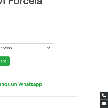
i Forcela
 opción
esta
anos un Whatsapp