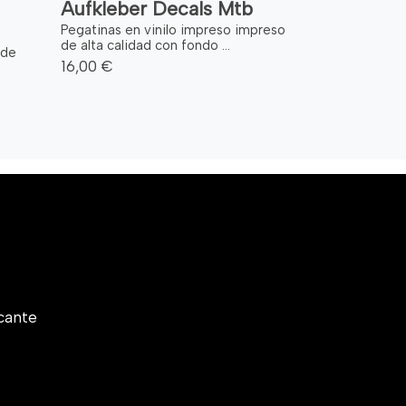
Aufkleber Decals Mtb
Pegatinas en vinilo impreso impreso
de alta calidad con fondo ...
 de
16,00 €
cante