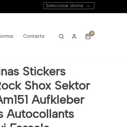
Seleccionar idioma
0
 Somos
Contacto
 Adesivi Forcela
nas Stickers
Rock Shox Sektor
Am151 Aufkleber
s Autocollants