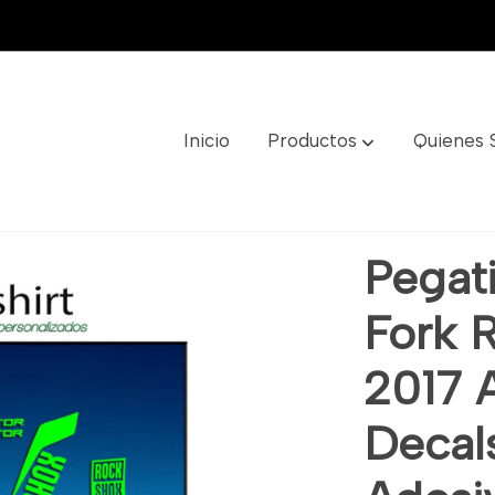
Inicio
Productos
Quienes
ck Shox Sektor 2017 Am151 Aufkleber Decals Autocollants
Pegati
Fork 
2017 
Decal