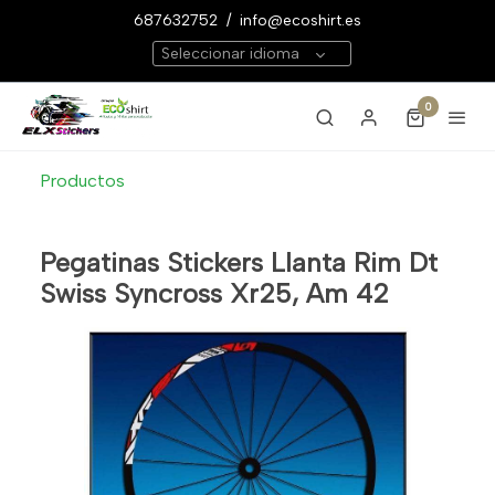
687632752
/
info@ecoshirt.es
Seleccionar idioma
0
Productos
Pegatinas Stickers Llanta Rim Dt
Swiss Syncross Xr25, Am 42