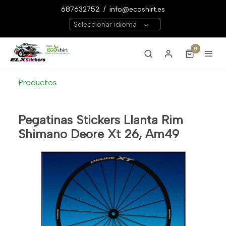
687632752
/
info@ecoshirt.es
Seleccionar idioma
0
Productos
Pegatinas Stickers Llanta Rim
Shimano Deore Xt 26, Am49