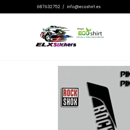
687632752
/
info@ecoshirt.es
Productos
Pegatinas Stickers Rock Sh