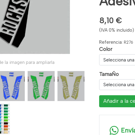
Adesi
8,10 €
(IVA 0% incluido)
Referencia:
R276
Color
Selecciona una
e la imagen para ampliarla
TamaÑo
Selecciona una
Añadir a la c
Enví