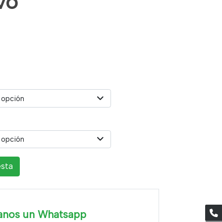
vo
 opción
 opción
esta
anos un Whatsapp