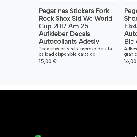
Pegatinas Stickers Fork
Pega
Rock Shox Sid Wc World
Shox
Cup 2017 Am125
Elx4
Aufkleber Decals
Auto
Autocollants Adesiv
Bici
Pegatinas en vinilo impreso de alta
Adhes
calidad disponible carta de ...
gran ca
15,00 €
16,00