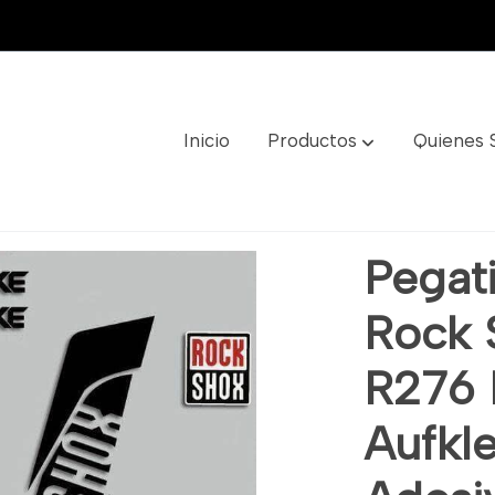
Inicio
Productos
Quienes
ox Pike 2015 R276 Decals Aufkleber Autocollant Adesivo
Pegati
Rock 
R276 
Aufkl