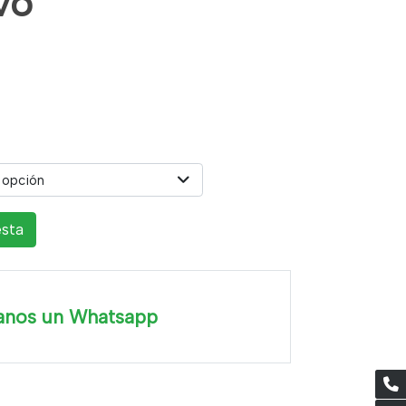
vo
 opción
esta
anos un Whatsapp