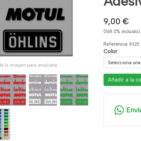
Adesi
9,00 €
(IVA 0% incluido)
Referencia:
R325
Color
Selecciona una
e la imagen para ampliarla
Añadir a la c
Enví