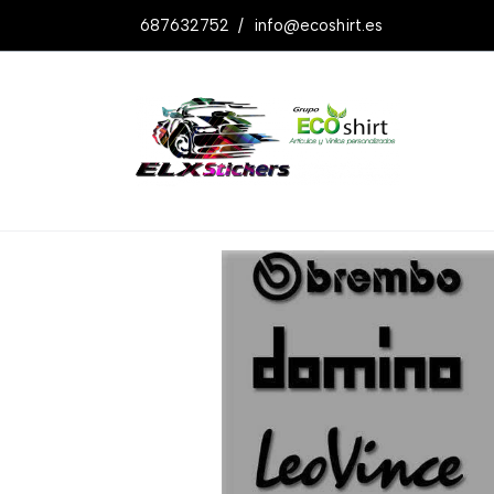
687632752
/
info@ecoshirt.es
Productos
Pegatinas Stickers Sponso