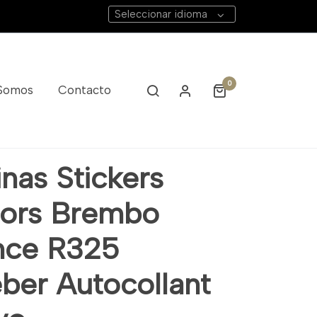
Seleccionar idioma
0
 Somos
Contacto
nas Stickers
ors Brembo
nce R325
eber Autocollant