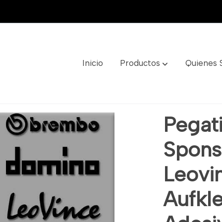
Inicio
Productos
Quienes
rs Brembo Leovince R325 Aufkleber Autocollant Adesivo
Pegati
Spons
Leovi
Aufkl