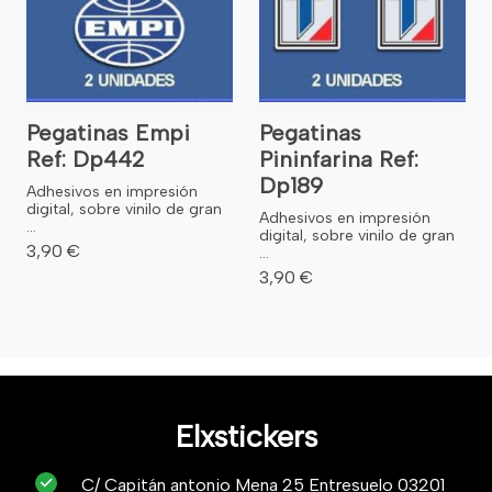
Pegatinas Empi
Pegatinas
Ref: Dp442
Pininfarina Ref:
Dp189
Adhesivos en impresión
digital, sobre vinilo de gran
Adhesivos en impresión
...
digital, sobre vinilo de gran
3,90 €
...
3,90 €
Elxstickers
C/ Capitán antonio Mena 25 Entresuelo 03201