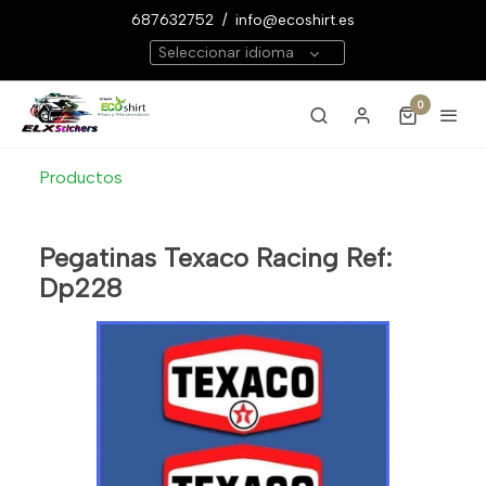
687632752
/
info@ecoshirt.es
Seleccionar idioma
0
Productos
Pegatinas Texaco Racing Ref:
Dp228