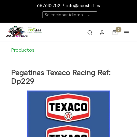
687632752
/
info@ecoshirt.es
Seleccionar idioma
0
Productos
Pegatinas Texaco Racing Ref:
Dp229