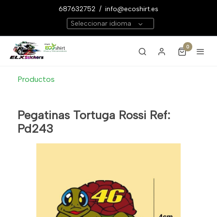
687632752
/
info@ecoshirt.es
Seleccionar idioma
0
Productos
Pegatinas Tortuga Rossi Ref:
Pd243