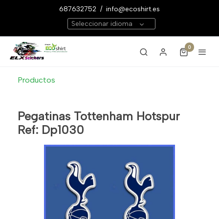
687632752
/
info@ecoshirt.es
Seleccionar idioma
0
Productos
Pegatinas Tottenham Hotspur
Ref: Dp1030