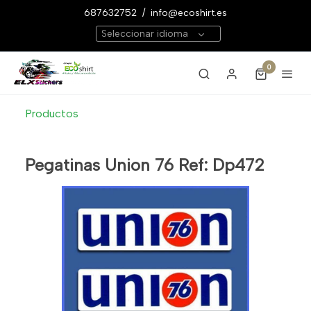
687632752
/
info@ecoshirt.es
Seleccionar idioma
0
Productos
Pegatinas Union 76 Ref: Dp472