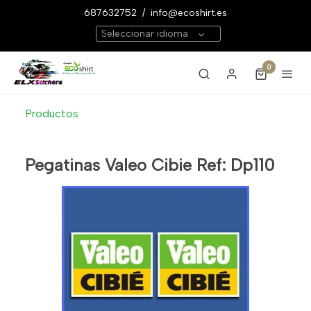
687632752
/
info@ecoshirt.es
Seleccionar idioma
0
Productos
Pegatinas Valeo Cibie Ref: Dp110