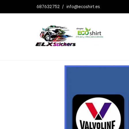
687632752
/
info@ecoshirt.es
Productos
Pegatinas Valvoline Ref: D