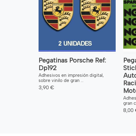
Pegatinas Porsche Ref:
Pega
Dp192
Stic
Auto
Adhesivos en impresión digital,
sobre vinilo de gran ...
Rac
3,90 €
Mot
Adhes
gran c
8,00