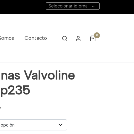
Seleccionar idioma
0
 Somos
Contacto
nas Valvoline
Dp235
5
 opción