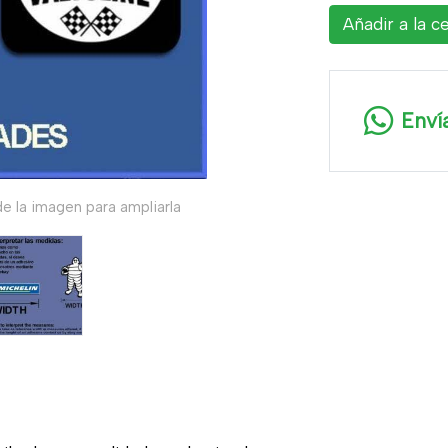
Añadir a la c
Enví
e la imagen para ampliarla