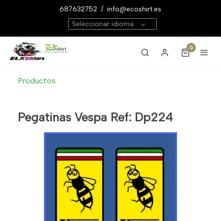
687632752
/
info@ecoshirt.es
Seleccionar idioma
0
Productos
Pegatinas Vespa Ref: Dp224