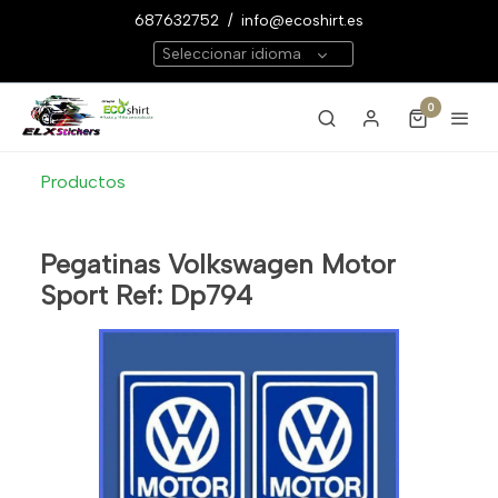
687632752
/
info@ecoshirt.es
Seleccionar idioma
0
Productos
Pegatinas Volkswagen Motor
Sport Ref: Dp794