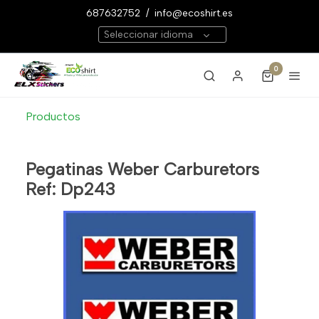
687632752
/
info@ecoshirt.es
Seleccionar idioma
0
Productos
Pegatinas Weber Carburetors
Ref: Dp243