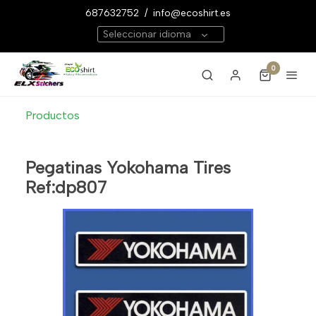
687632752
/
info@ecoshirt.es
Seleccionar idioma
0
Productos
Pegatinas Yokohama Tires
Ref:dp807