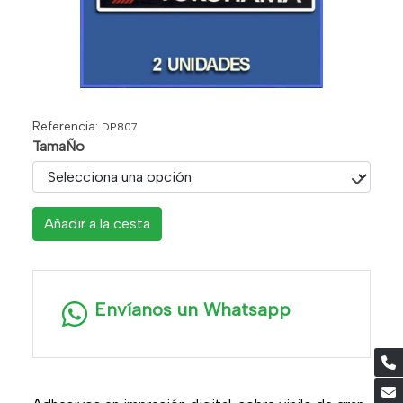
Referencia:
DP807
TamaÑo
Añadir a la cesta
Envíanos un Whatsapp