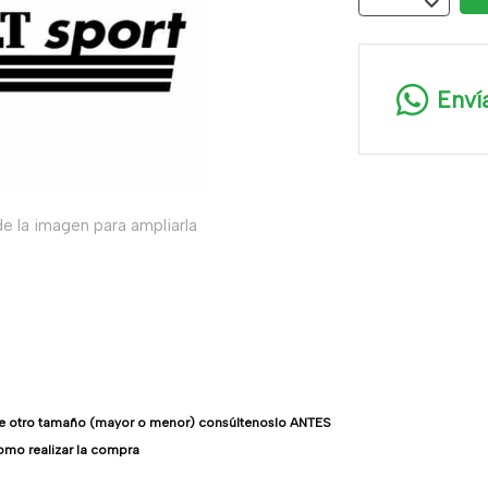
Enví
e la imagen para ampliarla
re otro tamaño (mayor o menor) consúltenoslo ANTES
omo realizar la compra