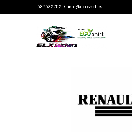
687632752
/
info@ecoshirt.es
Productos
Renault Sport