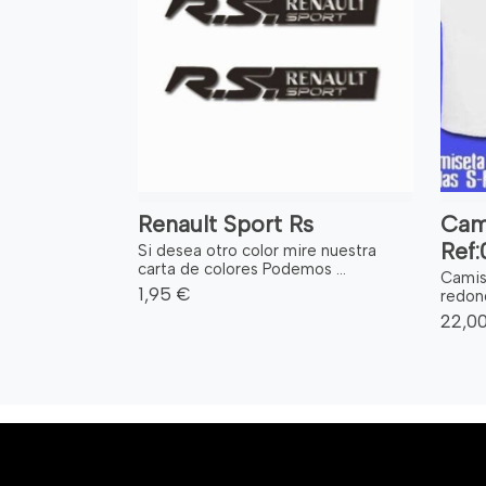
Renault Sport Rs
Cam
Ref
Si desea otro color mire nuestra
carta de colores Podemos ...
Camis
1,95 €
redond
22,0