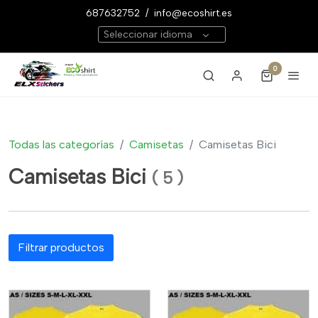
687632752
/
info@ecoshirt.es
Seleccionar idioma
0
Todas las categorías
Camisetas
Camisetas Bici
Camisetas Bici
(
5
)
Filtrar productos