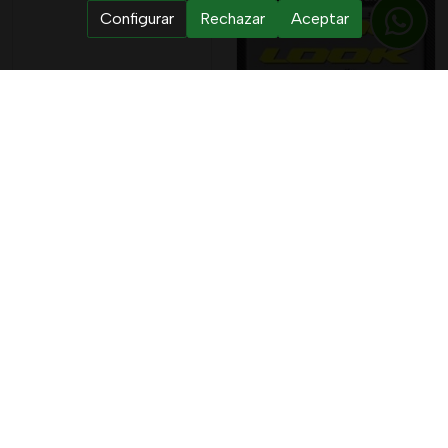
Configurar
Rechazar
Aceptar
Pegatinas S-works
Pegatinas Look Bike
Bike Ref: R84
Ref: R76
8,00 €
5,60 €