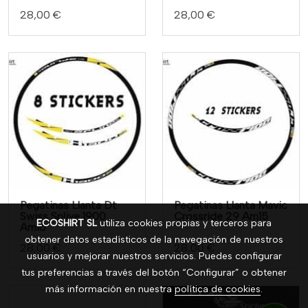
28,00 €
28,00 €
Pegatinas Llanta Dt
Pegatinas Llanta Mavic
Swiss Splive 1900
Crossride 29 Am15
ECOSHIRT SL
utiliza cookies propias y terceros para
Am16
obtener datos estadísticos de la navegación de nuestros
28,00 €
28,00 €
usuarios y mejorar nuestros servicios. Puedes configurar
tus preferencias a través del botón “Configurar” o obtener
más información en nuestra
política de cookies
.