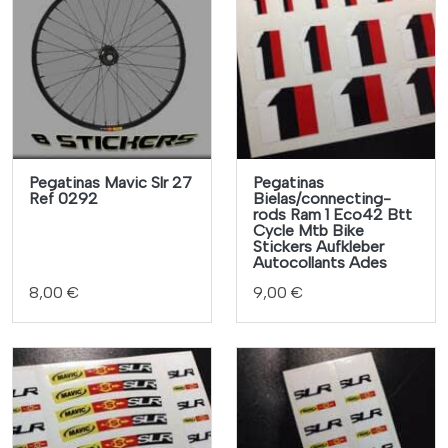
Pegatinas Mavic Slr 27
Pegatinas
Ref 0292
Bielas/connecting-
rods Ram 1 Eco42 Btt
Cycle Mtb Bike
Stickers Aufkleber
Autocollants Ades
8,00 €
9,00 €