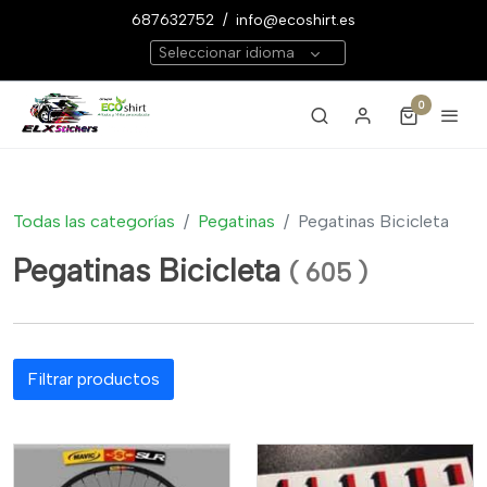
687632752
/
info@ecoshirt.es
Seleccionar idioma
0
Todas las categorías
Pegatinas
Pegatinas Bicicleta
Pegatinas Bicicleta
(
605
)
Filtrar productos