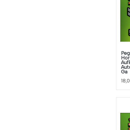
Azul - Amarillo
10cm X 2.5cm
Azul - Blanco
10cm X 2.6cm
Azul - Gris
10cm X 2.7cm
Azul - Naranja
10cm X 3.3cm
Azul - Negro
10cm X 3cm
Azul - Rojo
Peg
10cm X 4.4cm
Hor
Azul - Rosa
Auf
10cm X 4cm
Aut
Azul - Verde
Ga
10cm X 6cm
Azul -amarillo
18,
10cm X 7cm
Azul -blanco
10cm X 8cm
Azul -rojo
11.5 X 1.7cm
Azul -rosa
115cm
Azul -verde
11cm X 15cm
Azul Claro