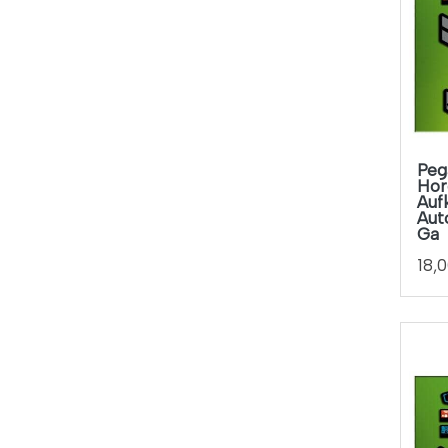
12,5
Azul Gris
12,5cm
Azul Y Amarillo
12.5c
Azul Y Blanco
12.5cm
Azul Y Gris
12.5cm X 2.5cm
Azul Y Naranja
12.5cm X 6.5cm
Peg
Hor
Azul Y Rojo
12.5m
Auf
Aut
Azul Y Rosa
12cm
Ga
Azul Y Verde
18,
12cm X 12cm
Azul-amarillo
12cm X 15cm
Azul-blanco
12cm X 2.7cm
Azul-girs
12cm X 2.8cm
Azul-magenta
12cm X 2cm
Azul-naranja
12cm X 3cm
Azul-rojo