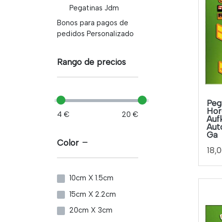
Pegatinas Jdm
Bonos para pagos de
pedidos Personalizado
Rango de precios
Peg
Hor
4 €
20 €
Auf
Aut
Ga
Color
18,
10cm X 1.5cm
15cm X 2.2cm
20cm X 3cm