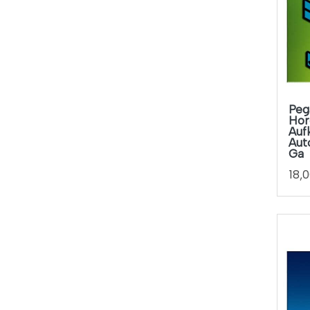
12cm X 4cm
Azul-verde
12cm X 6.5cm
Balanco - Azul
12cm X 7cm
Balnco
12cm X 9.5cm
Blanca
13.5cm X 9.5cm
Peg
Blanco
Hor
13cm X 10cm
Auf
Blanco - Oro
Aut
14cm X 1.4cm
Ga
Blanco - Rojo
14cm X 4cm
18,
Blanco - Verde
15
Blanco - Amarillo
15c
Blanco - Azul
15ccm
Blanco - Blanco
15cm
Blanco - Gris
15cm X 11.8cm
Blanco - Naranja
15cm X 20cm